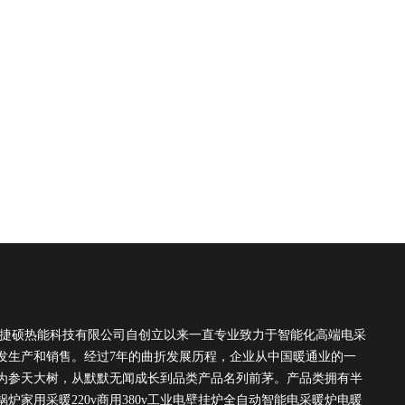
硕热能科技有限公司自创立以来一直专业致力于智能化高端电采
发生产和销售。经过7年的曲折发展历程，企业从中国暖通业的一
为参天大树，从默默无闻成长到品类产品名列前茅。产品类拥有半
锅炉家用采暖220v商用380v工业电壁挂炉全自动智能电采暖炉电暖