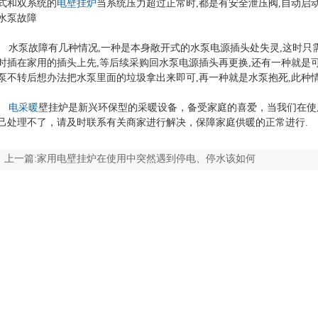
式和双系统的
电壁挂炉
当系统压力超过正常时,都是有安全泄压阀,自动启动
水泵故障
水泵故障有几种情况,一种是本身敞开式的水泵电源插头处失灵,这时只
时插在家用的插头上先,等后续采购回水泵电源插头再更换,还有一种就是
泵不转后想办法把水泵里面的垃圾拿出来即可,再一种就是水泵抱死,此种
电采暖
壁挂炉是新兴环保型的采暖设备，备受家庭的喜爱，当我们在使
己处理不了，请及时联系有关商家进行解决，保障家庭供暖的正常进行.
上一篇:
家用电壁挂炉在使用中突然遇到停电、停水该如何
处理
下一篇:
青岛将建国内首个海景高铁站 1小时到济南