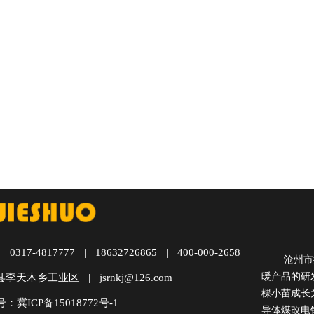
|
0317-4817777
|
18632726865
|
400-000-2658
沧州市捷
暖产品的研
县李天木乡工业区
|
jsrnkj@126.com
棵小苗成长
号：
冀ICP备15018772号-1
导体煤改电